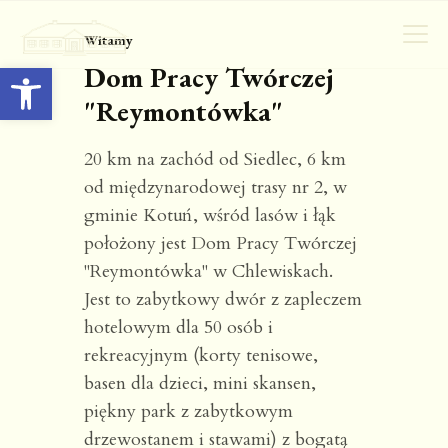
Witamy
Otwórz pasek narzędzi
Dom Pracy Twórczej
"Reymontówka"
O NAS
20 km na zachód od Siedlec, 6 km
AKTUALNOŚCI
od międzynarodowej trasy nr 2, w
WYDARZENIA
gminie Kotuń, wśród lasów i łąk
GALERIA
położony jest Dom Pracy Twórczej
OFERTA
"Reymontówka" w Chlewiskach.
KONTAKT
Jest to zabytkowy dwór z zapleczem
BIP
hotelowym dla 50 osób i
rekreacyjnym (korty tenisowe,
basen dla dzieci, mini skansen,
Search for:
SZUKAJ
piękny park z zabytkowym
drzewostanem i stawami) z bogatą