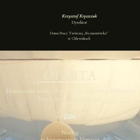
Krzysztof Kryszczuk
Dyrektor
Domu Pracy Twórczej „Reymontówka”
w Chlewiskach
OFERTA
Historyczny urok zabytkowego dworku z zapleczem
hotelowym i rekracyjnym
Nocleg
w historycznym klimacie