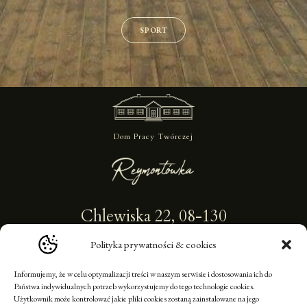
SPORT
Dom Pracy Twórczej
Chlewiska 22, 08-130
Kotuń
Polityka prywatności & cookies
biuro@reymontowka.art.pl
Informujemy, że w celu optymalizacji treści w naszym serwisie i dostosowania ich do
+48 662 017 970
Państwa indywidualnych potrzeb wykorzystujemy do tego technologie cookies.
Użytkownik może kontrolować jakie pliki cookies zostaną zainstalowane na jego