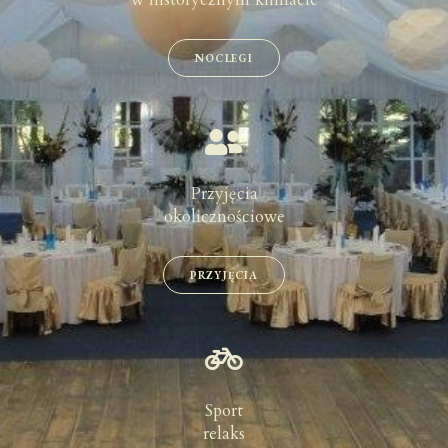
NOCLEGI
Przyjęcia
okolicznościowe
PRZYJĘCIA
Sport
relaks